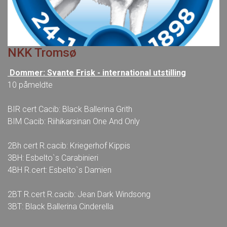
NKK Tromsø
Dommer: Svante Frisk - international utstilling
10 påmeldte
BIR cert Cacib: Black Ballerina Grith
BIM Cacib: Riihikarsinan One And Only
2Bh cert R.cacib: Kriegerhof Kippis
3BH: Esbelto`s Carabinieri
4BH R.cert: Esbelto`s Damien
2BT R.cert R.cacib: Jean Dark Windsong
3BT: Black Ballerina Cinderella