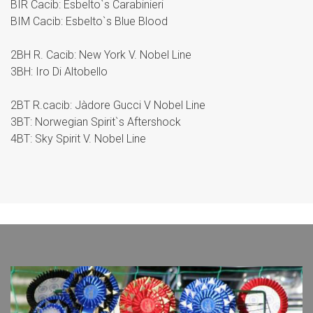
BIR Cacib: Esbelto`s Carabinieri
BIM Cacib: Esbelto`s Blue Blood
2BH R. Cacib: New York V. Nobel Line
3BH: Iro Di Altobello
2BT R.cacib: Jàdore Gucci V Nobel Line
3BT: Norwegian Spirit`s Aftershock
4BT: Sky Spirit V. Nobel Line