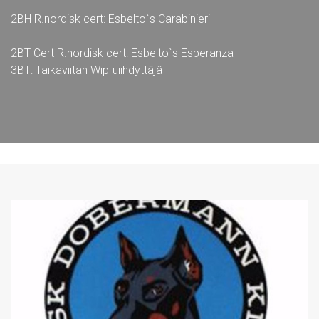
2BH R.nordisk cert: Esbelto`s Carabinieri
2BT Cert R.nordisk cert: Esbelto`s Esperanza
3BT: Taikaviitan Wip-uiihdyttâjâ