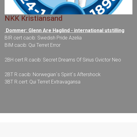
NKK Kristiansand
Dommer: Glenn Are Haglind - international utstilling
BIR cert cacib: Swedish Pride Azelia
BIM cacib: Qui Terret Error
2BH cert R.cacib: Secret Dreams Of Sirius Gvictor Neo
2BT R.cacib: Norwegian`s Spirit`s Aftershock
3BT R.cert: Qui Terret Extravagansa