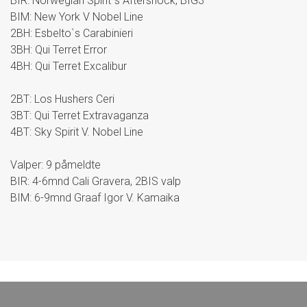
BIR: Norwegian Spirit`s Aftershock, BIG3
BIM: New York V Nobel Line
2BH: Esbelto`s Carabinieri
3BH: Qui Terret Error
4BH: Qui Terret Excalibur
2BT: Los Hushers Ceri
3BT: Qui Terret Extravaganza
4BT: Sky Spirit V. Nobel Line
Valper: 9 påmeldte
BIR: 4-6mnd Cali Gravera, 2BIS valp
BIM: 6-9mnd Graaf Igor V. Kamaika