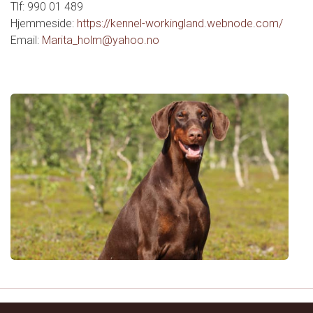
Tlf: 990 01 489
Hjemmeside:
https://kennel-workingland.webnode.com/
Email:
Marita_holm@yahoo.no