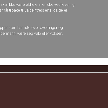
 skal ikke være eldre enn en uke ved levering.
mål tilbake til valpeintresserte, da de er
per som har liste over avdelinger og
bermann, være seg valp eller voksen.