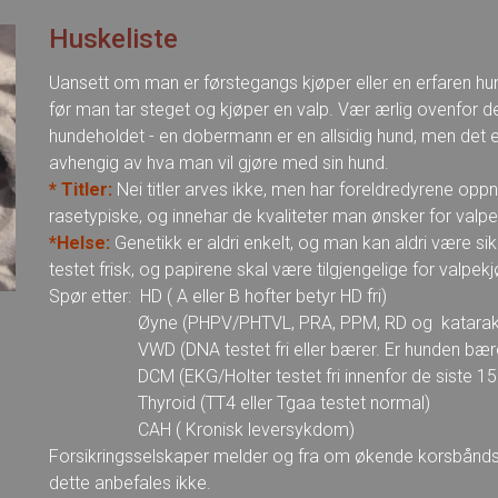
Huskeliste
Uansett om man er førstegangs kjøper eller en erfaren hu
før man tar steget og kjøper en valp. Vær ærlig ovenfor 
hundeholdet - en dobermann er en allsidig hund, men det er
avhengig av hva man vil gjøre med sin hund.
* Titler:
Nei titler arves ikke, men har foreldredyrene oppn
rasetypiske, og innehar de kvaliteter man ønsker for valp
*Helse:
Genetikk er aldri enkelt, og man kan aldri være s
testet frisk, og papirene skal være tilgjengelige for valpekj
Spør etter: HD ( A eller B hofter betyr HD fri)
Øyne (PHPV/PHTVL, PRA, PPM, RD og katarakt te
VWD (DNA testet fri eller bærer. Er hunden bærer ska
DCM (EKG/Holter testet fri innenfor de siste 15
Thyroid (TT4 eller Tgaa testet normal)
CAH ( Kronisk leversykdom)
Forsikringsselskaper melder og fra om økende korsbåndska
dette anbefales ikke.