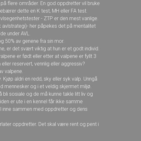
ig på flere områder. En god oppdretter vil bruke
ebærer dette en K test, MH eller FA test.
avlsegenhetstester - ZTP er den mest vanlige.
avlstrategi)- her påpekes det på mentalitet
ide under AVL.
og 50% av genene fra sin mor.
e, er det svært viktig at hun er et godt individ.
lpene er født eller etter at valpene er fyllt 3
n eller reservert, vennlig eller aggressiv?
av valpene.
v. Kjøp aldri en redd, sky eller syk valp. Unngå
 mennesker og i et veldig skjermet miljø.
bli sosiale og de må kunne takle litt liv og
 tiden er ute i en kennel får ikke samme
del inne sammen med oppdretter og dens
later oppdretter. Det skal være rent og pent i