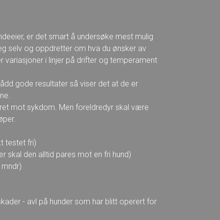
ndeeier, er det smart å undersøke mest mulig
deg selv og oppdretter om hva du ønsker av
 variasjoner i linjer på drifter og temperament
ådd gode resultater så viser det at de er
ene.
ikret mot sykdom. Men foreldredyr skal være
øper.
stet fri)
l den alltid pares mot en fri hund)
 mndr)
der - avl på hunder som har blitt operert for