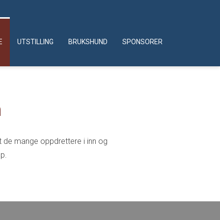
E
UTSTILLING
BRUKSHUND
SPONSORER
n
nt de mange oppdrettere i inn og
lp.