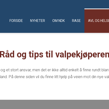
FORSIDE
NYHETER
OM NDK
RASE
AVL OG HELS
Råd og tips til valpekjøpere
g et stort ansvar, men det er ikke alltid enkelt å finne rundt bla
land. På denne siden vil du finne litt hjelp på veien mot din nye va