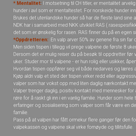
* Mentalitet:
I motsetning til CH titler, er mentalitet arvel
hunder i avl som er mentaltestet. For norskeide hunder inn
Brukes det utenlandske hunder så har de fleste land sine 
NDK har i samarbeid med NKK utviklet RAS ( rasespesifikk 
det som er ønskelig for rasen. RAS finner du på en egen s
*Oppdretteren:
En valp arver 50% av genene fra sin far 
Men siden tispen i tillegg vil prege valpene de første 8 uken
Dersom det er mulig reiser du på besøk til oppdretter før va
uker. Studer mor til valpene - er hun rolig eller usikker, åpe
Hvordan tispen oppfører seg vil både nedarves og læres 
Kjøp aldri valp et sted der tispen virker redd eller aggressi
valper som har vokst opp med liten daglig nærkontakt med
Valper trenger daglig, positiv kontakt med mennesker for å 
røre for å raskt gli inn i en vanlig familie. Hunder som hele
erfaringer og sosialisering som valper som får være en 
familie.
Pass på at valpen har fått ormekur flere ganger før den for
valpekassen og valpene skal virke fornøyde og tillitsfulle.