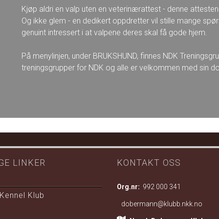
Kjøp aldri en valp uten en veterinærattest - denne attesten
Og ikke glem - en dedikert oppdretter vil stille mange spørs
genuint intressert i at valpene deres skal få gode hjem.
På menylinjen, under BRUKSHUND, finnes NDK Treningsgrup
treningsgrupper for NDK og alle er velkommen med sin do
GE LINKER
KONTAKT OSS
Org.nr:
992 000 341
Kennel Klub
dobermann@klubb.nkk.no